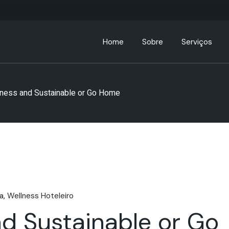
Home
Sobre
Serviços
Sobre a ABC Hospitality
ness and Sustainable or Go Home
Leadership Team
Parceiros
Comunidade ABC
a
Wellness Hoteleiro
d Sustainable or Go