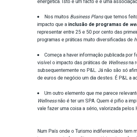
energética. Isto é um facto e é uma associação 
Nos muitos
Business Plans
que temos feito
impacto que a
inclusão de programas de
wel
representar entre 25 e 50 por cento das prime
programas e práticas muito diversificadas de
h
Começa a haver informação publicada por fo
visível o impacto das práticas de
Wellness
na r
subsequentemente no P&L. Já não são só afir
de euros de negócio um dia destes. É P&L a ac
Um outro elemento que me parece relevant
Wellness
não é ter um SPA. Quem é pífio a impl
vale fazer uma coisa a sério, valorizada pelo
Num País onde o Turismo indiferenciado tem m