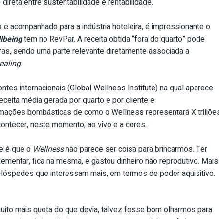
direta entre sustentabilidade e rentabilidade.
 e acompanhado para a indústria hoteleira, é impressionante o
lbeing
tem no RevPar. A receita obtida “fora do quarto” pode
iras, sendo uma parte relevante diretamente associada a
ealing
.
ntes internacionais (
Global Wellness Institute
) na qual aparece
eceita média gerada por quarto e por cliente e
mações bombásticas de como o Wellness representará X triliõe
ontecer, neste momento, ao vivo e a cores.
e é que o
Wellness
não parece ser coisa para brincarmos. Ter
ementar, fica na mesma, e gastou dinheiro não reprodutivo. Mais
s Hóspedes que interessam mais, em termos de poder aquisitivo.
uito mais quota do que devia, talvez fosse bom olharmos para