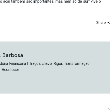
do açaí também são importantes, mas nem só de surf vive o
Share
s Barbosa
oria Financeira | Traços chave: Rigor, Transformação,
r Acontecer