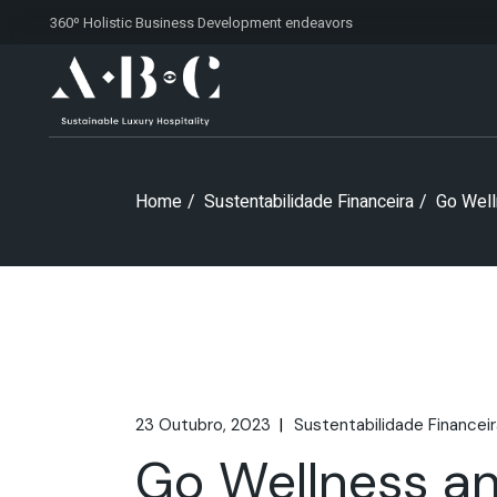
Skip
360º Holistic Business Development
endeavors
to
the
content
Home
Sustentabilidade Financeira
Go Well
23 Outubro, 2023
Sustentabilidade Financeir
Go Wellness an