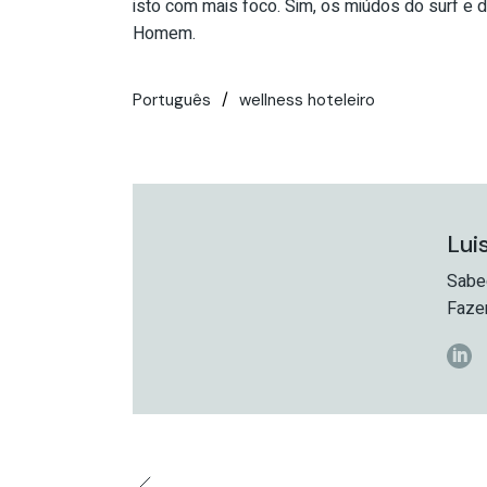
isto com mais foco. Sim, os miúdos do surf e 
Homem.
Português
wellness hoteleiro
Lui
Sabed
Faze