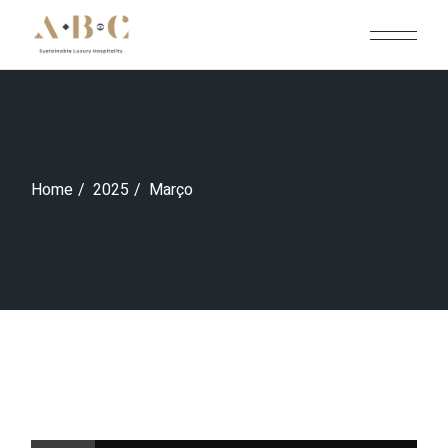
Skip
to
the
content
Home
2025
Março