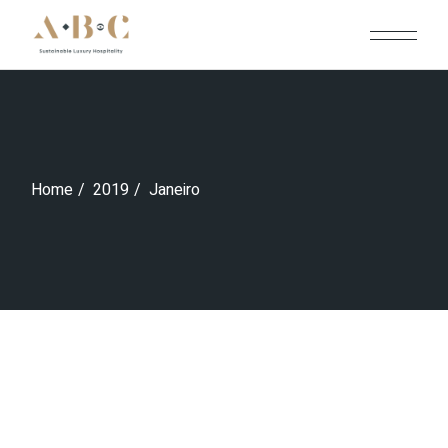
Skip
to
the
content
Home
2019
Janeiro