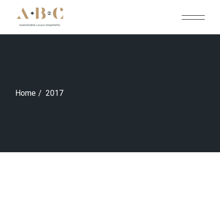
Skip
to
the
content
Home
2017