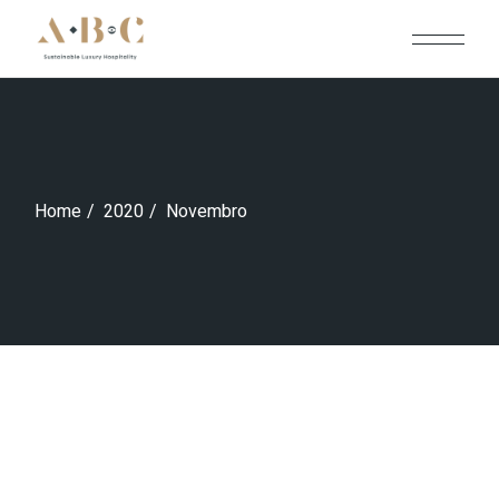
Skip
to
the
content
Home
2020
Novembro