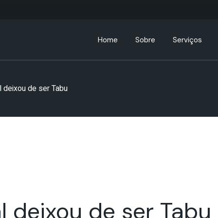
Home
Sobre
Serviços
Sobre a ABC Hospitality
 deixou de ser Tabu
Leadership Team
Parceiros
Comunidade ABC
 deixou de ser Tabu