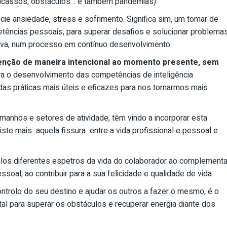
 fracassos, obstáculos… e também pandemias).
ncie ansiedade, stress e sofrimento. Significa sim, um tomar de
tências pessoais, para superar desafios e solucionar problemas
tiva, num processo em contínuo desenvolvimento.
enção de maneira intencional ao momento presente, sem
a o desenvolvimento das competências de inteligência
as práticas mais úteis e eficazes para nos tornarmos mais
anhos e setores de atividade, têm vindo a incorporar esta
xiste mais aquela fissura entre a vida profissional e pessoal e
os diferentes espetros da vida do colaborador ao complementa
al, ao contribuir para a sua felicidade e qualidade de vida.
controlo do seu destino e ajudar os outros a fazer o mesmo, é o
l para superar os obstáculos e recuperar energia diante dos