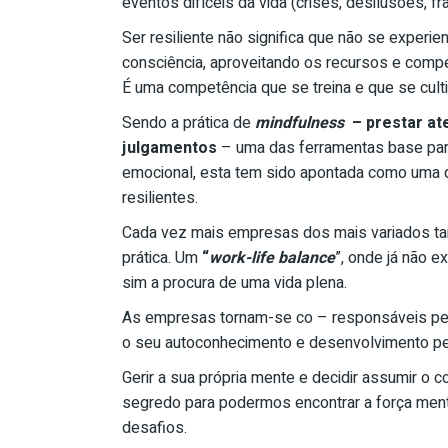
eventos difíceis da vida (crises, desilusões,
Ser resiliente não significa que não se experie
consciência, aproveitando os recursos e compe
É uma competência que se treina e que se cul
Sendo a prática de
mindfulness
– prestar at
julgamentos
– uma das ferramentas base par
emocional, esta tem sido apontada como uma d
resilientes.
Cada vez mais empresas dos mais variados tam
prática. Um
“
work-life balance
”, onde já não e
sim a procura de uma vida plena.
As empresas tornam-se co – responsáveis pel
o seu autoconhecimento e desenvolvimento pesso
Gerir a sua própria mente e decidir assumir o 
segredo para podermos encontrar a força menta
desafios.