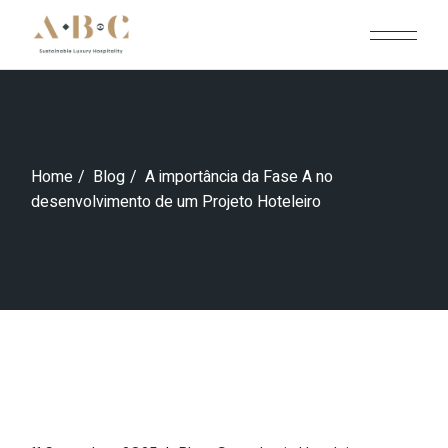
Skip
to
the
content
Home
Blog
A importância da Fase A no
desenvolvimento de um Projeto Hoteleiro