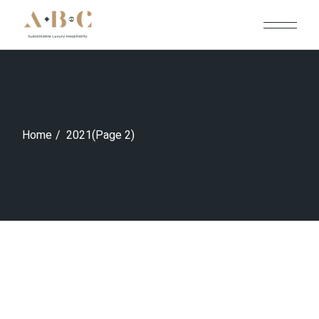
Skip
to
the
content
Home
2021
(Page 2)